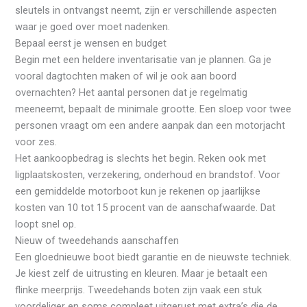
sleutels in ontvangst neemt, zijn er verschillende aspecten
waar je goed over moet nadenken.
Bepaal eerst je wensen en budget
Begin met een heldere inventarisatie van je plannen. Ga je
vooral dagtochten maken of wil je ook aan boord
overnachten? Het aantal personen dat je regelmatig
meeneemt, bepaalt de minimale grootte. Een sloep voor twee
personen vraagt om een andere aanpak dan een motorjacht
voor zes.
Het aankoopbedrag is slechts het begin. Reken ook met
ligplaatskosten, verzekering, onderhoud en brandstof. Voor
een gemiddelde motorboot kun je rekenen op jaarlijkse
kosten van 10 tot 15 procent van de aanschafwaarde. Dat
loopt snel op.
Nieuw of tweedehands aanschaffen
Een gloednieuwe boot biedt garantie en de nieuwste techniek.
Je kiest zelf de uitrusting en kleuren. Maar je betaalt een
flinke meerprijs. Tweedehands boten zijn vaak een stuk
voordeliger en soms compleet uitgerust met extra’s die de