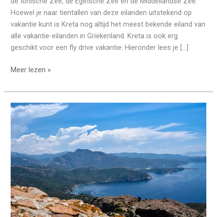
de Ionische Zee, de Egeïsche Zee en de Middellandse Zee.
Hoewel je naar tientallen van deze eilanden uitstekend op
vakantie kunt is Kreta nog altijd het meest bekende eiland van
alle vakantie-eilanden in Griekenland. Kreta is ook erg
geschikt voor een fly drive vakantie. Hieronder lees je […]
Meer lezen »
Boek
een
hotel,
vakantie
wacht