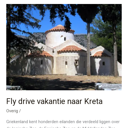
Fly
drive
vakantie
naar
Kreta
Fly drive vakantie naar Kreta
Overig
/
Griekenland kent honderden eilanden die verdeeld liggen over