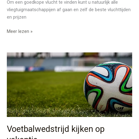
Om een goedkope vlucht te vinden kunt u natuurlijk alle
vliegtuigmaatschappijen af gaan en zelf de beste vluchttijden
en prijzen
Meer lezen »
Voetbalwedstrijd
kijken
op
vakantie
Voetbalwedstrijd kijken op